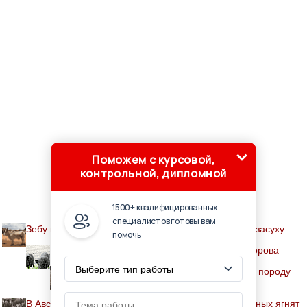
Поможем с курсовой,
контрольной, дипломной
1500+ квалифицированных
специалистов готовы вам
Зебу помогли коровам пережить долговременную засуху
помочь
Если на подворье есть коза, значит семья здорова
В Ленинградской области вывели новую породу
овец - катумскую
В Австралии дроны помогают спасать новорождённых ягнят