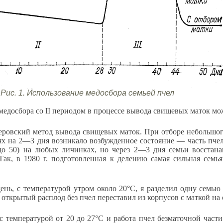
Рис. 1. Использование медосбора семьей пчел
медосбора со II периодом в процессе вывода свищевых маток м
ровский метод вывода свищевых маток. При отборе небольшого 
х на 2—3 дня возникало возбужденное состояние — часть пчел 
до 50) на любых личинках, но через 2—3 дня семьи восстана
Так, в 1980 г. подготовленная к делению самая сильная семь
ень, с температурой утром около 20°С, я разделил одну семью
 открытый расплод без пчел переставил из корпусов с маткой на 
с температурой от 20 до 27°С и работа пчел безматочной части