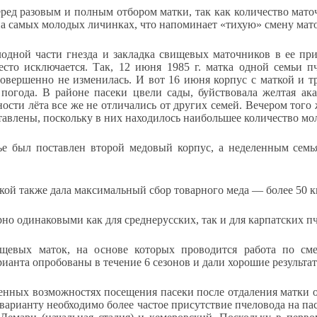
еред разовым и полным отбором матки, так как количество мато
на самых молодых личинках, что напоминает «тихую» смену мато
лодной части гнезда и закладка свищевых маточников в ее при
есто исключается. Так, 12 июня 1985 г. матка одной семьи 
 совершенно не изменилась. И вот 16 июня корпус с маткой и 
 погода. В районе пасеки цвели сады, буйствовала желтая ака
ости лёта все же не отличались от других семей. Вечером того 
тавлены, поскольку в них находилось наибольшее количество мо
ье был поставлен второй медовый корпус, а неделенным семья
кой также дала максимальный сбор товарного меда — более 50 кг
о одинаковыми как для среднерусских, так и для карпатских пч
щевых маток, на основе которых проводится работа по сме
ианта опробованы в течение 6 сезонов и дали хорошие результа
енных возможностях посещения пасеки после отдаления матки о
рианту необходимо более частое присутствие пчеловода на пасе