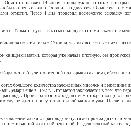
но. Осмотр произвел 19 июня и обнаружил на сотах с откры
сков было очень сложно. Оставил на двух сотах 8 мисочек с с
ами отметил. Через 4 дня проверил возможную закладку доп
ил на безматочную часть семьи корпус с сотами в качестве медо
обновила полеты только 22 июня, так как все летные пчелы из не
й свищевой матки, которая уже начала плотную, без пропусков я
.
отбора матки (с учетом осенней подкормки сахаром), обеспечила
 сотах большого количества заложенных мисочек и выравнивани
ый Демари еще в 1892 г. Этот метод заключается в том, что п
 расплода. Производится это отдалением отобранной (с отво
ом случае идет в присутствии старой матки в улье. После закл
к отдаление матки от расплода допустимо производить с пом
рон штампованной или иной решеткой. Разделительный корпус в 