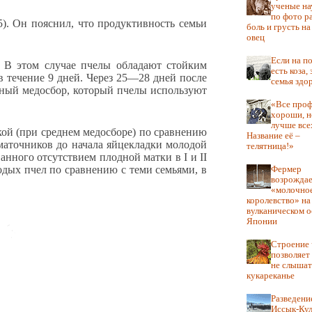
ученые на
по фото р
). Он пояснил, что продуктивность семьи
боль и грусть н
овец
Если на п
. В этом случае пчелы обладают стойким
есть коза,
в течение 9 дней. Через 25—28 дней после
семья здо
авный медосбор, который пчелы используют
«Все про
хороши, н
лучше все
ой (при среднем медосборе) по сравнению
Название её –
 маточников до начала яйцекладки молодой
телятница!»
анного отсутствием плодной матки в I и II
одых пчел по сравнению с теми семьями, в
Фермер
возрожда
«молочно
королевство» на
вулканическом о
Японии
Строение 
позволяет
не слышат
кукареканье
Разведение
Иссык-Кул