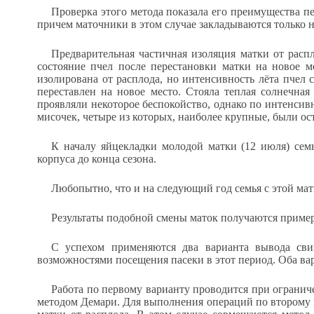
Проверка этого метода показала его преимущества п
причем маточники в этом случае закладываются только 
Предварительная частичная изоляция матки от расп
состояние пчел после перестановки матки на новое м
изолирована от расплода, но интенсивность лёта пчел
переставлен на новое место. Стояла теплая солнечная
проявляли некоторое беспокойство, однако по интенсивн
мисочек, четыре из которых, наиболее крупные, были ос
К началу яйцекладки молодой матки (12 июля) сем
корпуса до конца сезона.
Любопытно, что и на следующий год семья с этой мат
Результаты подобной смены маток получаются примерн
С успехом применяются два варианта вывода сви
возможностями посещения пасеки в этот период. Оба вар
Работа по первому варианту проводится при огранич
методом Демари. Для выполнения операций по второму ва