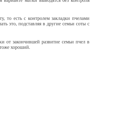
м варианте матки выводятся без контроля
у, то есть с контролем закладки пчелами
ать это, подставляя в другие семьи соты с
ки от закончившей развитие семьи пчел в
 тоже хороший.