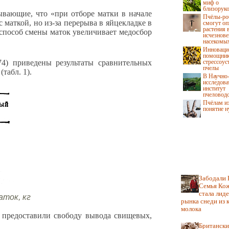
миф о
близоруко
ывающие, что «при отборе матки в начале
Пчёлы-ро
 маткой, но из-за перерыва в яйцекладке в
смогут о
растения 
 способ смены маток увеличивает медосбор
исчезнове
насекомы
Инноваци
помощник
4) приведены результаты сравнительных
стрессоус
пчелы
табл. 1).
В Научно
исследова
институт
пчеловодс
Пчёлам и
понятие н
Забодали 
Семья Ко
стала лид
ток, кг
рынка снеди из 
молока
и предоставили свободу вывода свищевых,
Британски