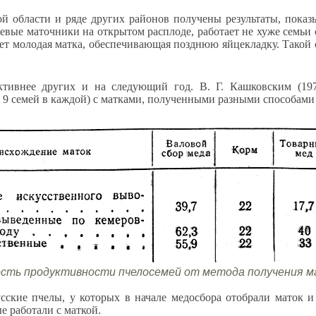
 области и ряде других районов получены результаты, показ
евые маточники на открытом расплоде, работает не хуже семьи с
дет молодая матка, обеспечивающая позднюю яйцекладку. Такой
тивнее других и на следующий год. В. Г. Кашковским (197
 9 семей в каждой) с матками, полученными разными способами (
ость продуктивности пчелосемей от метода получения ма
сские пчелы, у которых в начале медосбора отобрали маток 
ые работали с маткой.