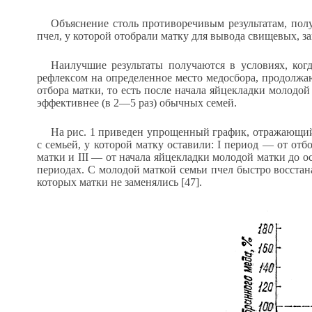
Объяснение столь противоречивым результатам, пол
пчел, у которой отобрали матку для вывода свищевых, за
Наилучшие результаты получаются в условиях, ког
рефлексом на определенное место медосбора, продолжаю
отбора матки, то есть после начала яйцекладки молод
эффективнее (в 2—5 раз) обычных семей.
На рис. 1 приведен упрощенный график, отражающий
с семьей, у которой матку оставили: I период — от от
матки и III — от начала яйцекладки молодой матки до о
периодах. С молодой маткой семьи пчел быстро восста
которых матки не заменялись [47].