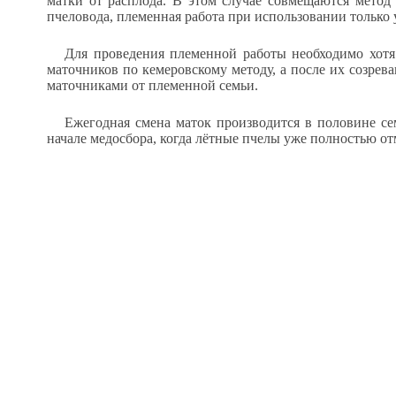
матки от расплода. В этом случае совмещаются метод 
пчеловода, племенная работа при использовании только 
Для проведения племенной работы необходимо хотя 
маточников по кемеровскому методу, а после их созрева
маточниками от племенной семьи.
Ежегодная смена маток производится в половине се
начале медосбора, когда лётные пчелы уже полностью от