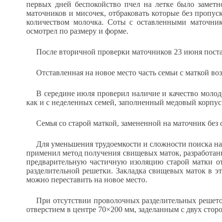
первых дней беспокойство пчел на летке было замет
маточников и мисочек, отбраковать которые без пропу
количеством молочка. Соты с оставленными маточник
осмотрел по размеру и форме.
После вторичной проверки маточников 23 июня постав
Отставленная на новое место часть семьи с маткой воз
В середине июля проверил наличие и качество молодо
как и с неделенных семей, заполненный медовый корпус
Семья со старой маткой, замененной на маточник без 
Для уменьшения трудоемкости и сложности поиска на
применил метод получения свищевых маток, разработанн
предварительную частичную изоляцию старой матки от
разделительной решетки. Закладка свищевых маток в эт
можно переставить на новое место.
При отсутствии проволочных разделительных решето
отверстием в центре 70×200 мм, заделанным с двух сто