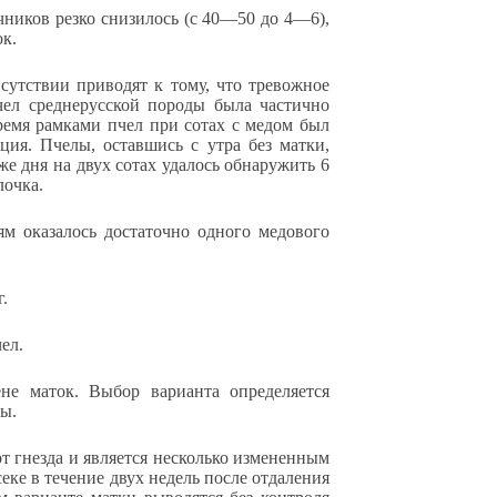
чников резко снизилось (с 40—50 до 4—6),
к.
сутствии приводят к тому, что тревожное
пчел среднерусской породы была частично
тремя рамками пчел при сотах с медом был
ция. Пчелы, оставшись с утра без матки,
же дня на двух сотах удалось обнаружить 6
лочка.
м оказалось достаточно одного медового
.
ел.
не маток. Выбор варианта определяется
ты.
т гнезда и является несколько измененным
ке в течение двух недель после отдаления