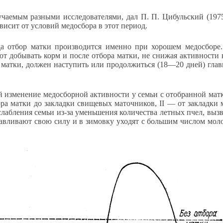
учаемым разными исследователями, дал П. П. Цибульский (1975
висит от условий медосбора в этот период.
да отбор матки производится именно при хорошем медосборе
т добывать корм и после отбора матки, не снижая активности 
ой матки, должен наступить или продолжиться (18—20 дней) гл
 изменение медосборной активности у семьи с отобранной матк
бора матки до закладки свищевых маточников, II — от закладки
слабления семьи из-за уменьшения количества летных пчел, вызв
навливают свою силу и в зимовку уходят с большим числом мол