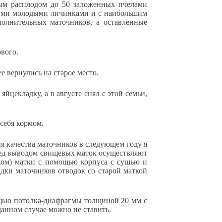
тым расплодом до 50 заложенных пчелами
амими молодыми личинками и с наибольшим
олнительных маточников, а оставленные
вого.
е вернулись на старое место.
йцекладку, а в августе снял с этой семьи,
 себя кормом.
я качества маточников в следующем году я
еред выводом свищевых маток осуществляют
дком) матки с помощью корпуса с сушью и
адки маточников отводок со старой маткой
ощью потолка-диафрагмы толщиной 20 мм с
данном случае можно не ставить.