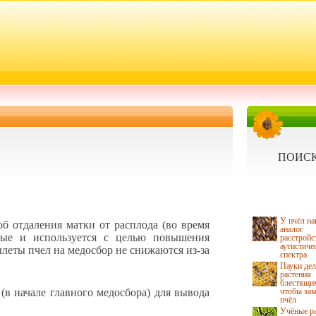
ПОИСК
У пчёл н
б отдаления матки от расплода (во время
аналог
ные и используется с целью повышения
расстройс
аутистиче
леты пчел на медосбор не снижаются из-за
спектра
Пауки де
растения
блестящи
(в начале главного медосбора) для вывода
чтобы зам
пчёл
Учёные р