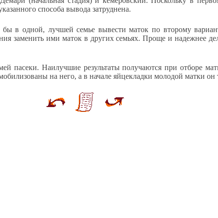
Демари (начальная стадия) и кемеровский. Поскольку в перво
указанного способа вывода затруднена.
бы в одной, лучшей семье вывести маток по второму вариант
ния заменить ими маток в других семьях. Проще и надежнее дел
мей пасеки. Наилучшие результаты получаются при отборе мат
мобилизованы на него, а в начале яйцекладки молодой матки он