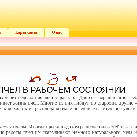
и
Карта сайта
О нас
ПЧЕЛ В РАБОЧЕМ СОСТОЯНИИ
 через неделю появляется расплод. Для его выращивания требу
ачивает жизнь пчел. Многие из них гибнут по старости, други
как выход их из расплода вначале невелик. Значительное увели
тся пчелы. Иногда при запоздалом размещении семей в теплица
ния работы пчел им скармливают немного натурального меда 