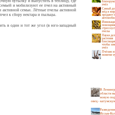
очную бутылку и выпустить в теплицу, где
близоруко
пчёл
 семьей и мобилизуют ее пчел на активный
Самый до
ми активной семьи. Лётные пчелы активной
мёд в мир
пчел к сбору нектара и пыльцы.
продают п
автомоби
Инноваци
ить в один и тот же угол (в юго-западный
помощник
стрессоус
пчелы
Пауки де
растения
блестящи
чтобы зам
пчёл
Пчёлам и
понятие н
В Ленингр
области в
новую по
овец - катумску
Разведение
Иссык-Кул