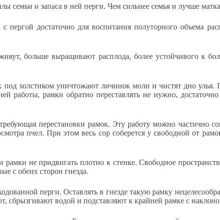
лы семьи и запаса в ней перги. Чем сильнее семья и лучше матка
с пергой достаточно для воспитания полуторного объема распл
 живут, больше выращивают расплода, более устойчивого к бо
 под холстиком уничтожают личинок моли и чистят дно улья. П
й работы, рамки обратно переставлять не нужно, достаточно 
, требующая перестановки рамок. Эту работу можно частично со
смотра пчел. При этом весь сор соберется у свободной от рамо
и рамки не придвигать плотно к стенке. Свободное пространств
вые с обеих сторон гнезда.
сходованной перги. Оставлять в гнезде такую рамку нецелесооб
ют, сбрызгивают водой и подставляют к крайней рамке с наклоном