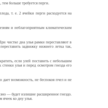
, тем больше требуется перги.
ода, т. е. 2 ячейки перги расходуется на
лезням и неблагоприятным климатическим
ри чистке дна улья рамки переставляют в
переставить задвижку нижнего летка так,
кратить, если улей поставить с небольшим
к стенки улья и перед осмотром гнезда его
о дает возможность, не беспокоя пчел и не
разно — будет излишне расширенное гнездо.
 ячеек ко дну улья.