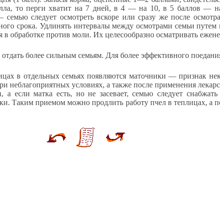
лла, то перги хватит на 7 дней, в 4 — на 10, в 5 баллов — 
— семью следует осмотреть вскоре или сразу же после осмотр
ьного срока. Удлинять интервалы между осмотрами семьи путем
 в обработке против моли. Их целесообразно осматривать ежене
е отдать более сильным семьям. Для более эффективного поедани
ицах в отдельных семьях появляются маточники — признак нек
и неблагоприятных условиях, а также после применения лекарс
 а если матка есть, но не засевает, семью следует снабжат
ки. Таким приемом можно продлить работу пчел в теплицах, а п