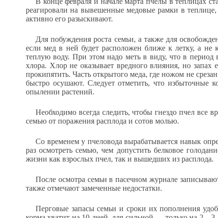
В конце февраля и начале марта пчелы в теплицах с
реагировали на вывешенные медовые рамки в теплице, 
активно его разыскивают.
Для побуждения роста семьи, а также для освобожде
если мед в ней будет расположен ближе к летку, а не
теплую воду. При этом надо меть в виду, что в перио
хлора. Хлор не оказывает вредного влияния, но запах е
прокипятить. Часть открытого меда, где ножом не срезан
быстро осушают. Следует отметить, что избыточные к
опылении растений.
Необходимо всегда следить, чтобы гнездо пчел все 
семью от поражения расплода и сотов молью.
Со временем у пчеловода вырабатывается навык опр
раз осмотреть семью, чем допустить белковое голодани
жизни как взрослых пчел, так и вышедших из расплода.
После осмотра семьи в пасечном журнале записывают
также отмечают замеченные недостатки.
Перговые запасы семьи и сроки их пополнения удоб
корма хватит на 10 дней, для сильной — только на 2—3 