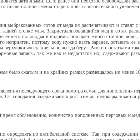
тановятся активными. Если ранее они неохотно освобождали рас
то после полной смены старых пчел и значительного увеличен
ния выбракованных сотов от меда их распечатывают и ставят с 
 к задней стенке улья. Закристаллизовавшийся мед в сотах ра
д весеннего половодья в водоемы попадает много сточной воды
го неприятен, поэтому воду нужно взять заранее, оставить ее 
ы верхушки ячеек, пчелы не всегда берут. Рамки с остатками та
ормовые запасы, так же как и недостаток их, сдерживают раз
время было сжатым и на крайних рамках размещалось не менее 
еделения последующего срока осмотра семьи для пополнения п
е. От голодания задерживается рост семьи, недокармливается 
 время обследования, количество пополненных перговых и медо
но определять по пятибалльной системе. Так, при содержании 
дня (1 балл). Запасы корма, оцененные 1—2 баллами, свидетельс