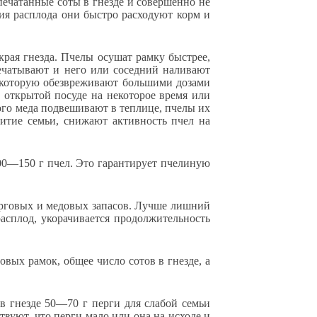
печатанные соты в гнезде и совершенно не
ия расплода они быстро расходуют корм и
края гнезда. Пчелы осушат рамку быстрее,
спечатывают и него или соседний наливают
, которую обезвреживают большими дозами
в открытой посуде на некоторое время или
кого меда подвешивают в теплице, пчелы их
витие семьи, снижают активность пчел на
100—150 г пчел. Это гарантирует пчелиную
ерговых и медовых запасов. Лучше лишний
расплод, укорачивается продолжительность
вых рамок, общее число сотов в гнезде, а
в гнезде 50—70 г перги для слабой семьи
твуют, что перги мало или она на исходе и