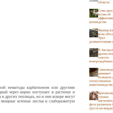
области
Семь про
истин об
эффектив
козоводстве
Французс
козы обес
Урал
деликатесными 
В Австрал
дроны по
спасать
новорождённых 
Свиновод
занимает
большую 
отечественном
животноводстве
овой нематоды карбатионом или другими
орый через корни поступает в растение и
Британски
 в других теплицах, но и они вскоре могут
ученые
ют мощные зеленые листья и слаборазвитую
научились
фото различать 
грусть на морда