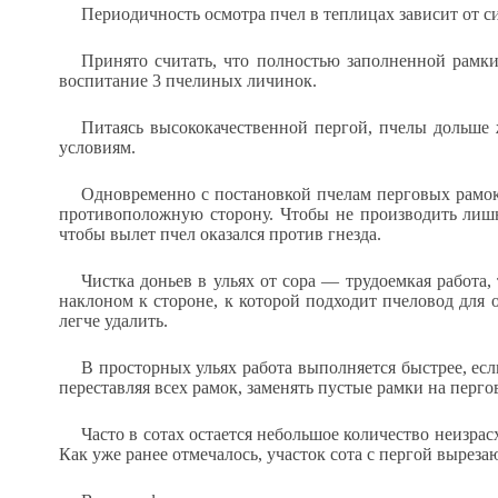
Периодичность осмотра пчел в теплицах зависит от си
Принято считать, что полностью заполненной рамки 
воспитание 3 пчелиных личинок.
Питаясь высококачественной пергой, пчелы дольше
условиям.
Одновременно с постановкой пчелам перговых рамок
противоположную сторону. Чтобы не производить лишне
чтобы вылет пчел оказался против гнезда.
Чистка доньев в ульях от сора — трудоемкая работа
наклоном к стороне, к которой подходит пчеловод для о
легче удалить.
В просторных ульях работа выполняется быстрее, есл
переставляя всех рамок, заменять пустые рамки на перго
Часто в сотах остается небольшое количество неизра
Как уже ранее отмечалось, участок сота с пергой выреза