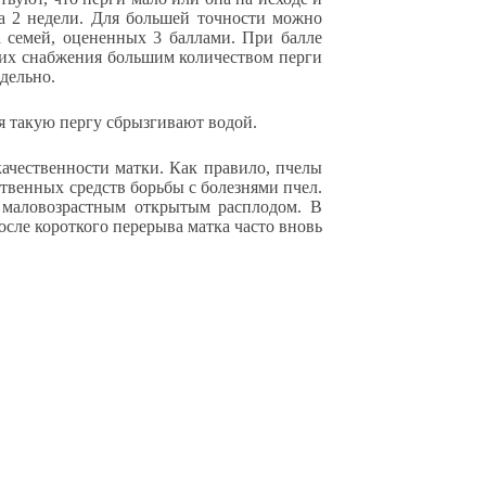
на 2 недели. Для большей точности можно
а семей, оцененных 3 баллами. При балле
 их снабжения большим количеством перги
дельно.
я такую пергу сбрызгивают водой.
ачественности матки. Как правило, пчелы
твенных средств борьбы с болезнями пчел.
ь маловозрастным открытым расплодом. В
осле короткого перерыва матка часто вновь