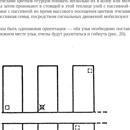
пчелами цветков огурцов поймать несколько их в колбу или мол
 а затем проникают в стоящий в этой теплице улей с пассивной
емьи с пассивной во время массового посещения цветков пчела
 пассивная семья, посредством сигнальных движений мобилизуют 
лжна быть одинаковая ориентация — оба улья необходимо постав
жнем месте улья, пчелы будут разлетаться и гибнуть (рис. 20).