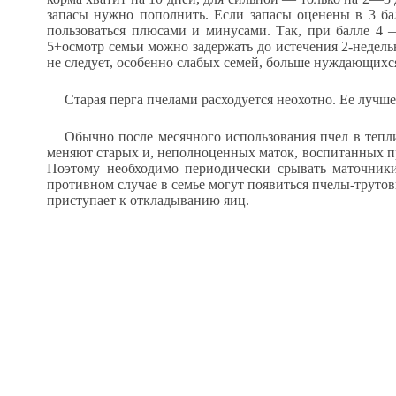
запасы нужно пополнить. Если запасы оценены в 3 ба
пользоваться плюсами и минусами. Так, при балле 4 
5+осмотр семьи можно задержать до истечения 2-недел
не следует, особенно слабых семей, больше нуждающихся
Старая перга пчелами расходуется неохотно. Ее лучш
Обычно после месячного использования пчел в тепл
меняют старых и, неполноценных маток, воспитанных пр
Поэтому необходимо периодически срывать маточники,
противном случае в семье могут появиться пчелы-трутов
приступает к откладыванию яиц.