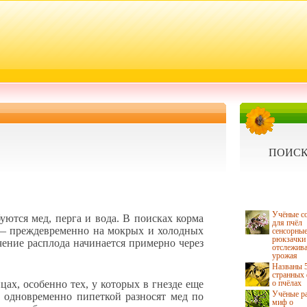
ПОИСК
Учёные с
ются мед, перга и вода. В поисках корма
для пчёл
е — преждевременно на мокрых и холодных
сенсорны
рюкзачки
чение расплода начинается примерно через
отслежив
урожая
Названы 
странных
х, особенно тех, у которых в гнезде еще
о пчёлах
Учёные р
и одновременно пипеткой разносят мед по
миф о