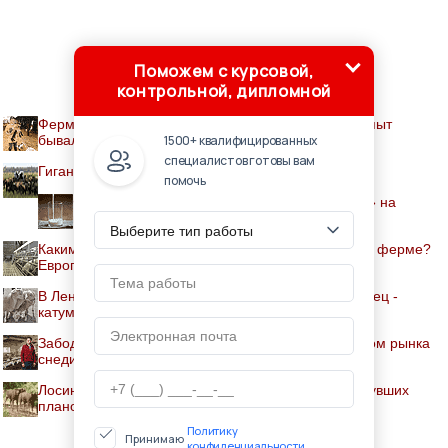
Поможем с курсовой,
контрольной, дипломной
Фермерское козоводство и переработка сырья - опыт
бывалых
1500+ квалифицированных
специалистов готовы вам
Гигантские размеры спасли быка от скотобойни
помочь
Фермер возрождает «молочное королевство» на
вулканическом острове в Японии
Каким должно быть освещение на свиноводческой ферме?
Европейские нормативы
В Ленинградской области вывели новую породу овец -
катумскую
Забодали Россию: Семья Кожановых стала лидером рынка
снеди из козьего молока
Лосиная ферма в костромской области – эхо рухнувших
планов переделать природу
Политику
Принимаю
конфиденциальности